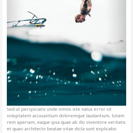
Sed ut perspiciatis unde omnis iste natus error sit
voluptatem accusantium doloremque laudantium, totam
rem aperiam, eaque ipsa quae ab illo inventore veritatis
et quasi architecto beatae vitae dicta sunt explicabo.